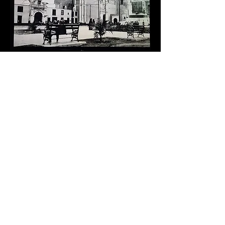
Foto del conjunto del Hospital y la
Parroqia de Santa Ana tomada por Max
Uhle a principio del siglo XX.
Vista de la Parroquia de Santa Ana
desde la Plaza Italia.